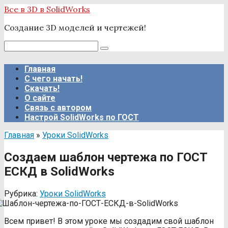
Перейти
Все в 3D в SolidWorks
к
Создание 3D моделей и чертежей!
контенту
Поиск:
Главная
С чего начать!
Скачать!
О сайте
Связь с автором
Настрой SolidWorks по ГОСТ
Главная
»
Уроки SolidWorks
Создаем шаблон чертежа по ГОСТ
ЕСКД в SolidWorks
Рубрика:
Уроки SolidWorks
Всем привет! В этом уроке мы создадим свой шаблон