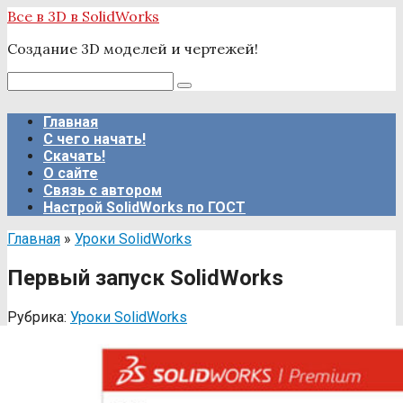
Перейти
Все в 3D в SolidWorks
к
Создание 3D моделей и чертежей!
контенту
Поиск:
Главная
С чего начать!
Скачать!
О сайте
Связь с автором
Настрой SolidWorks по ГОСТ
Главная
»
Уроки SolidWorks
Первый запуск SolidWorks
Рубрика:
Уроки SolidWorks