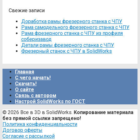
Свежие записи
Доработка рамы фрезерного станка с ЧПУ
Рама самодельного фрезерного станка с ЧПУ
Рама фрезерного станка c ЧПУ из профиля
соберизавод
Детали рамы фрезерного станка с ЧПУ
Фрезерный станок с ЧПУ в SolidWorks
Главная
С чего начать!
Скачать!
О сайте
Связь с автором
Настрой SolidWorks по ГОСТ
© 2026 Все в 3D в SolidWorks.
Копирование материала
без прямой ссылки запрещено!
Политика конфиденциальности
Договор оферты
Согласие с рассылкой