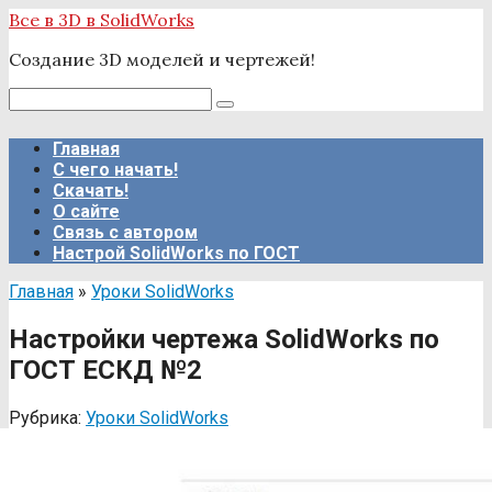
Перейти
Все в 3D в SolidWorks
к
Создание 3D моделей и чертежей!
контенту
Поиск:
Главная
С чего начать!
Скачать!
О сайте
Связь с автором
Настрой SolidWorks по ГОСТ
Главная
»
Уроки SolidWorks
Настройки чертежа SolidWorks по
ГОСТ ЕСКД №2
Рубрика:
Уроки SolidWorks