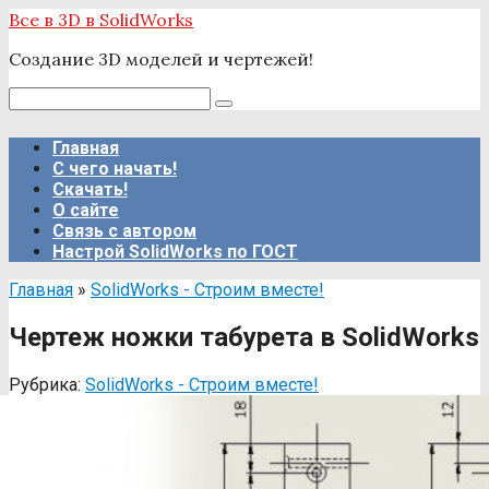
Перейти
Все в 3D в SolidWorks
к
Создание 3D моделей и чертежей!
контенту
Поиск:
Главная
С чего начать!
Скачать!
О сайте
Связь с автором
Настрой SolidWorks по ГОСТ
Главная
»
SolidWorks - Строим вместе!
Чертеж ножки табурета в SolidWorks
Рубрика:
SolidWorks - Строим вместе!