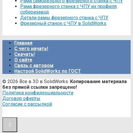
Рама самодельного фрезерного станка с ЧПУ
Рама фрезерного станка c ЧПУ из профиля
соберизавод
Детали рамы фрезерного станка с ЧПУ
Фрезерный станок с ЧПУ в SolidWorks
Главная
С чего начать!
Скачать!
О сайте
Связь с автором
Настрой SolidWorks по ГОСТ
© 2026 Все в 3D в SolidWorks.
Копирование материала
без прямой ссылки запрещено!
Политика конфиденциальности
Договор оферты
Согласие с рассылкой