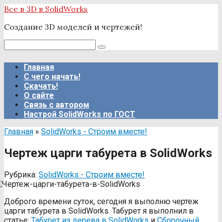
Перейти
Все в 3D в SolidWorks
к
Создание 3D моделей и чертежей!
контенту
Поиск:
Главная
С чего начать!
Скачать!
О сайте
Связь с автором
Настрой SolidWorks по ГОСТ
Главная
»
SolidWorks - Строим вместе!
Чертеж царги табурета в SolidWorks
Рубрика:
SolidWorks - Строим вместе!
Доброго времени суток, сегодня я выполню чертеж
царги табурета в SolidWorks. Табурет я выполнил в
статье:
Табурет из дерева в SolidWorks
и
Сборочный