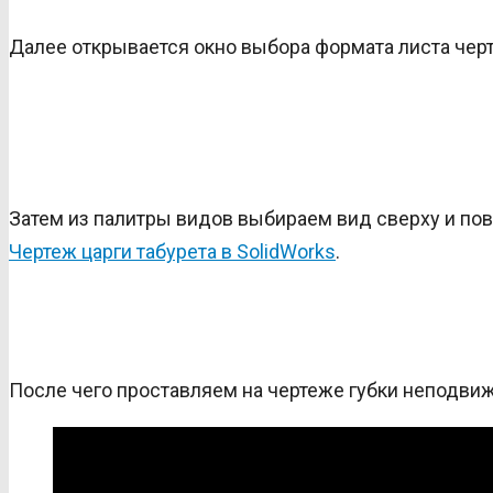
Далее открывается окно выбора формата листа чер
Затем из палитры видов выбираем вид сверху и по
Чертеж царги табурета в SolidWorks
.
После чего проставляем на чертеже губки неподвиж