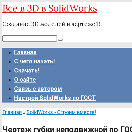
Все в 3D в SolidWorks
Перейти
к
Создание 3D моделей и чертежей!
контенту
Поиск:
Главная
С чего начать!
Скачать!
О сайте
Связь с автором
Настрой SolidWorks по ГОСТ
Главная
»
SolidWorks - Строим вместе!
Чертеж губки неподвижной по ГОС