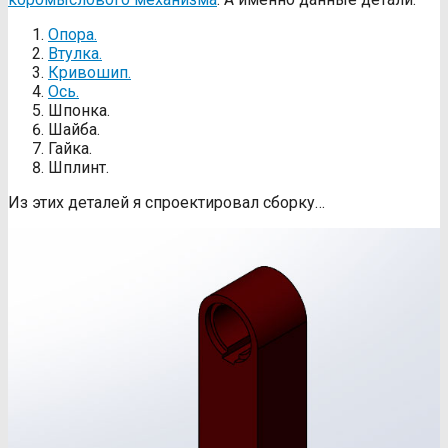
Опора.
Втулка.
Кривошип.
Ось.
Шпонка.
Шайба.
Гайка.
Шплинт.
Из этих деталей я спроектировал сборку…