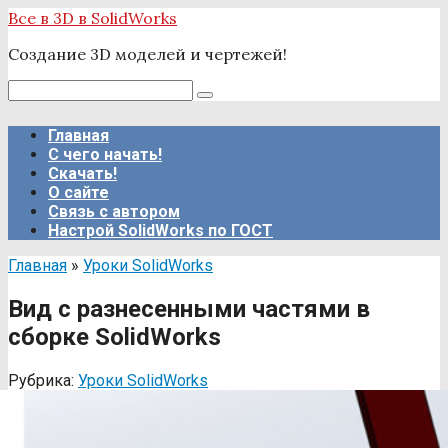
Перейти
Все в 3D в SolidWorks
к
Создание 3D моделей и чертежей!
контенту
Поиск:
Главная
С чего начать!
Скачать!
О сайте
Связь с автором
Настрой SolidWorks по ГОСТ
Главная
»
Уроки SolidWorks
Вид с разнесенными частями в
сборке SolidWorks
Рубрика:
Уроки SolidWorks