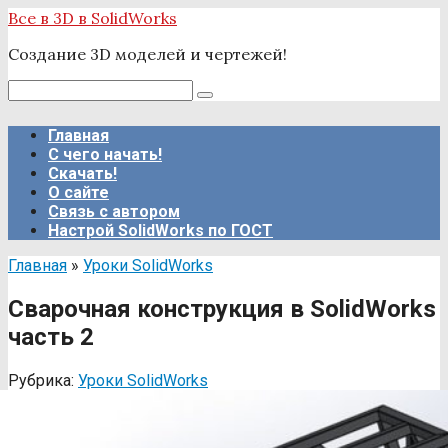
Перейти
Все в 3D в SolidWorks
к
Создание 3D моделей и чертежей!
контенту
Поиск:
Главная
С чего начать!
Скачать!
О сайте
Связь с автором
Настрой SolidWorks по ГОСТ
Главная
»
Уроки SolidWorks
Сварочная конструкция в SolidWorks
часть 2
Рубрика:
Уроки SolidWorks