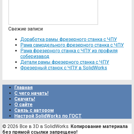
Свежие записи
Доработка рамы фрезерного станка с ЧПУ
Рама самодельного фрезерного станка с ЧПУ
Рама фрезерного станка c ЧПУ из профиля
соберизавод
Детали рамы фрезерного станка с ЧПУ
Фрезерный станок с ЧПУ в SolidWorks
Главная
С чего начать!
Скачать!
О сайте
Связь с автором
Настрой SolidWorks по ГОСТ
© 2026 Все в 3D в SolidWorks.
Копирование материала
без прямой ссылки запрещено!