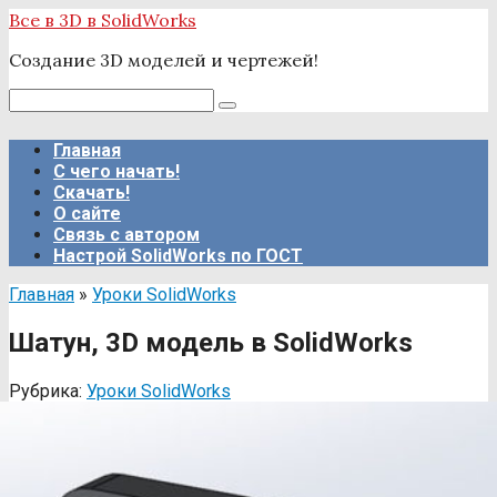
Перейти
Все в 3D в SolidWorks
к
Создание 3D моделей и чертежей!
контенту
Поиск:
Главная
С чего начать!
Скачать!
О сайте
Связь с автором
Настрой SolidWorks по ГОСТ
Главная
»
Уроки SolidWorks
Шатун, 3D модель в SolidWorks
Рубрика:
Уроки SolidWorks