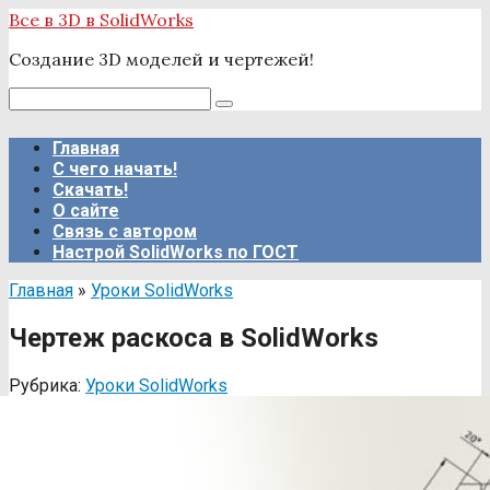
Перейти
Все в 3D в SolidWorks
к
Создание 3D моделей и чертежей!
контенту
Поиск:
Главная
С чего начать!
Скачать!
О сайте
Связь с автором
Настрой SolidWorks по ГОСТ
Главная
»
Уроки SolidWorks
Чертеж раскоса в SolidWorks
Рубрика:
Уроки SolidWorks