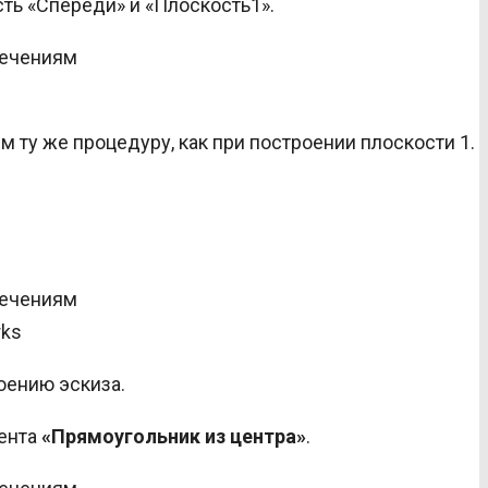
сть «Спереди» и «Плоскость1».
м ту же процедуру, как при построении плоскости 1.
rks
оению эскиза.
мента
«Прямоугольник из центра»
.