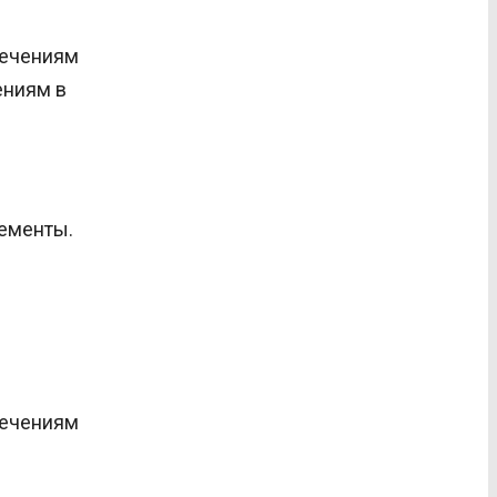
ениям в
лементы.