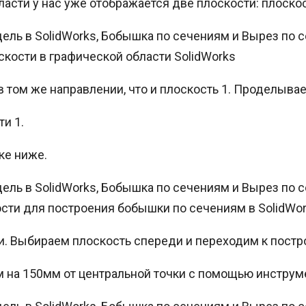
асти у нас уже отображается две плоскости: плоско
скости в графической области SolidWorks
 том же направлении, что и плоскость 1. Проделывае
и 1.
ке ниже.
ости для построения бобышки по сечениям в SolidWo
и. Выбираем плоскость спереди и переходим к постр
м на 150мм от центральной точки с помощью инстру