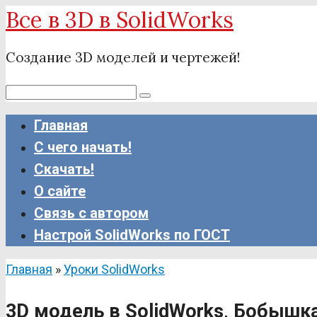
Все в 3D в SolidWorks
Перейти
к
Создание 3D моделей и чертежей!
контенту
Поиск:
Главная
С чего начать!
Скачать!
О сайте
Связь с автором
Настрой SolidWorks по ГОСТ
Главная
»
Уроки SolidWorks
3D модель в SolidWorks, Бобышка