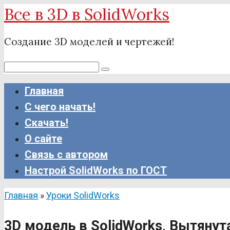
Все в 3D в SolidWorks
Перейти
к
Создание 3D моделей и чертежей!
контенту
Поиск:
Главная
С чего начать!
Скачать!
О сайте
Связь с автором
Настрой SolidWorks по ГОСТ
Главная
»
Уроки SolidWorks
3D модель в SolidWorks, Вытяну