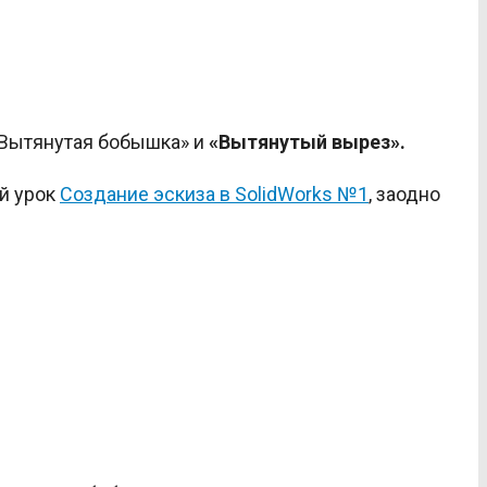
«Вытянутая бобышка» и
«Вытянутый вырез».
ый урок
Создание эскиза в SolidWorks №1
, заодно