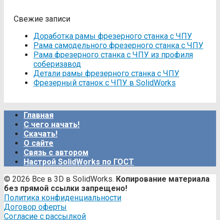
Свежие записи
Доработка рамы фрезерного станка с ЧПУ
Рама самодельного фрезерного станка с ЧПУ
Рама фрезерного станка c ЧПУ из профиля
соберизавод
Детали рамы фрезерного станка с ЧПУ
Фрезерный станок с ЧПУ в SolidWorks
Главная
С чего начать!
Скачать!
О сайте
Связь с автором
Настрой SolidWorks по ГОСТ
© 2026 Все в 3D в SolidWorks.
Копирование материала
без прямой ссылки запрещено!
Политика конфиденциальности
Договор оферты
Согласие с рассылкой