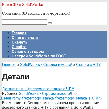
Перейти
Все в 3D в SolidWorks
к
Создание 3D моделей и чертежей!
контенту
Поиск:
Главная
С чего начать!
Скачать!
О сайте
Связь с автором
Настрой SolidWorks по ГОСТ
Главная
»
SolidWorks - Строим вместе!
»
Станки с ЧПУ
Детали
Детали рамы фрезерного станка с ЧПУ
Рубрика:
SolidWorks - Строим вместе!
0
Всем привет! Сегодня мы начинаем проектирование
фрезерного станка с ЧПУ с создания в SolidWorks